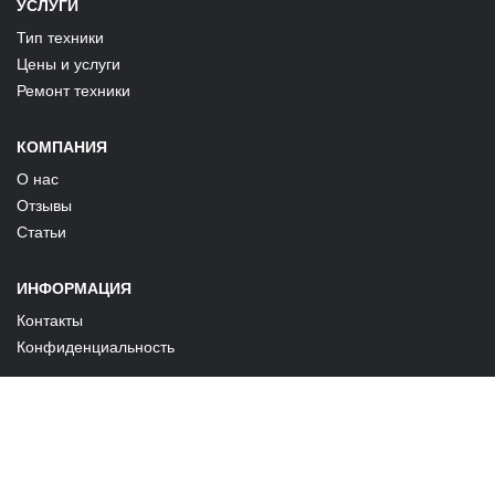
УСЛУГИ
Тип техники
Цены и услуги
Ремонт техники
КОМПАНИЯ
О нас
Отзывы
Статьи
ИНФОРМАЦИЯ
Контакты
Конфиденциальность
Сайт носит информационный характер и не является публичной
офертой. Информацию по стоимости услуг уточняйте у операторов по
указанным на сайте номерам телефонов.