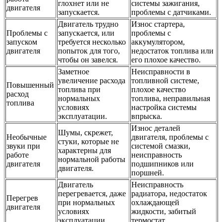
глохнет или не
системы зажигания,
двигателя
запускается.
проблемы с датчиками.
Двигатель трудно
Износ стартера,
Проблемы с
запускается, или
проблемы с
запуском
требуется несколько
аккумулятором,
двигателя
попыток для того,
недостаток топлива или
чтобы он завелся.
его плохое качество.
Заметное
Неисправности в
увеличение расхода
топливной системе,
Повышенный
топлива при
плохое качество
расход
нормальных
топлива, неправильная
топлива
условиях
настройка системы
эксплуатации.
впрыска.
Износ деталей
Шумы, скрежет,
Необычные
двигателя, проблемы с
стуки, которые не
звуки при
системой смазки,
характерны для
работе
неисправность
нормальной работы
двигателя
подшипников или
двигателя.
поршней.
Двигатель
Неисправность
перегревается, даже
радиатора, недостаток
Перегрев
при нормальных
охлаждающей
двигателя
условиях
жидкости, забитый
эксплуатации.
термостат.