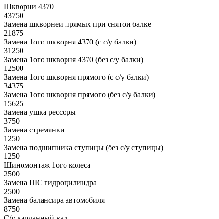
Шкворни 4370
43750
Замена шкворней прямых при снятой балке
21875
Замена 1ого шкворня 4370 (с с/у балки)
31250
Замена 1ого шкворня 4370 (без с/у балки)
12500
Замена 1ого шкворня прямого (с с/у балки)
34375
Замена 1ого шкворня прямого (без с/у балки)
15625
Замена ушка рессоры
3750
Замена стремянки
1250
Замена подшипника ступицы (без с/у ступицы)
1250
Шиномонтаж 1ого колеса
2500
Замена ШС гидроцилиндра
2500
Замена балансира автомобиля
8750
С/у карданный вал