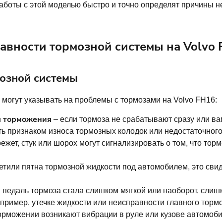
аботы с этой моделью быстро и точно определят причины 
вности тормозной системы на Volvo 
озной системы
 могут указывать на проблемы с тормозами на Volvo FH16:
я торможения
– если тормоза не срабатывают сразу или ва
ть признаком износа тормозных колодок или недостаточного
режет, стук или шорох могут сигнализировать о том, что то
етили пятна тормозной жидкости под автомобилем, это свид
 педаль тормоза стала слишком мягкой или наоборот, слишк
пример, утечке жидкости или неисправности главного торм
орможении возникают вибрации в руле или кузове автомоби