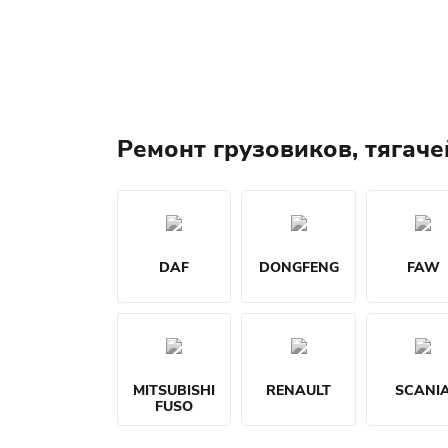
Ремонт грузовиков, тягаче
DAF
DONGFENG
FAW
MITSUBISHI
RENAULT
SCANI
FUSO